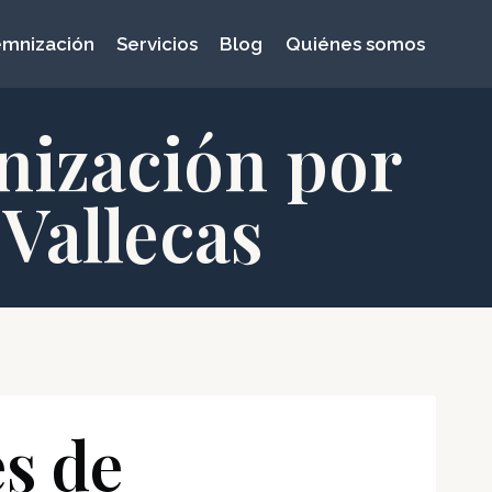
emnización
Servicios
Blog
Quiénes somos
nización por
 Vallecas
s de