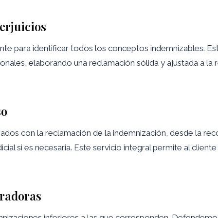
erjuicios
nte para identificar todos los conceptos indemnizables. Es
ales, elaborando una reclamación sólida y ajustada a la re
so
dos con la reclamación de la indemnización, desde la rec
ial si es necesaria. Este servicio integral permite al clien
uradoras
nizaciones inferiores a las que corresponden. Defendemos