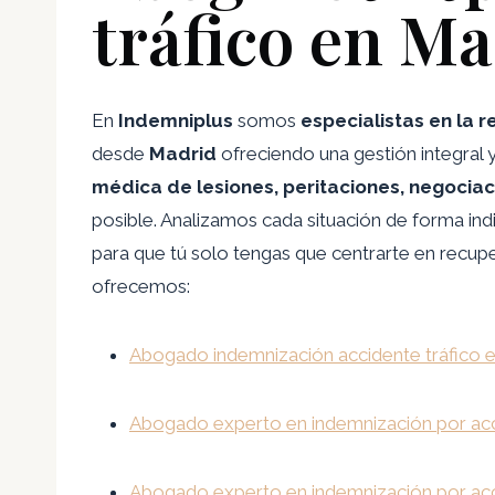
tráfico en M
En
Indemniplus
somos
especialistas en la 
desde
Madrid
ofreciendo una gestión integra
médica de lesiones, peritaciones, negocia
posible. Analizamos cada situación de forma ind
para que tú solo tengas que centrarte en recup
ofrecemos:
Abogado indemnización accidente tráfico
Abogado experto en indemnización por acc
Abogado experto en indemnización por acc