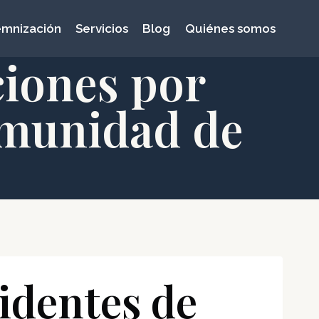
emnización
Servicios
Blog
Quiénes somos
iones por
omunidad de
identes de