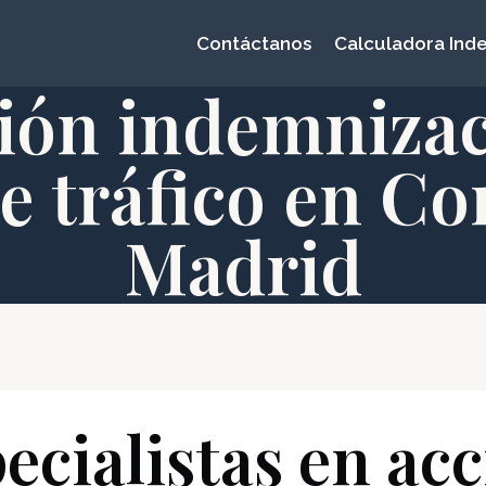
Contáctanos
Calculadora Ind
ión indemnizac
de tráfico en C
Madrid
cialistas en acc