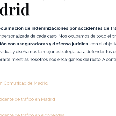
adrid
reclamación de indemnizaciones por accidentes de tr
l y personalizada de cada caso. Nos ocupamos de todo el p
ción con aseguradoras y defensa jurídica
, con el obje
ividual y diseñamos la mejor estrategia para defender tus d
erarte mientras nosotros nos encargamos del resto. A conti
 en Comunidad de Madrid
idente de tráfico en Madrid
idente de tráfico en Alcobendas